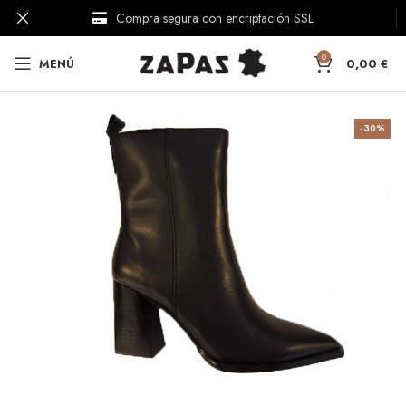
Compra segura con encriptación SSL
Comercio responsable
0
MENÚ
0,00
€
-30%