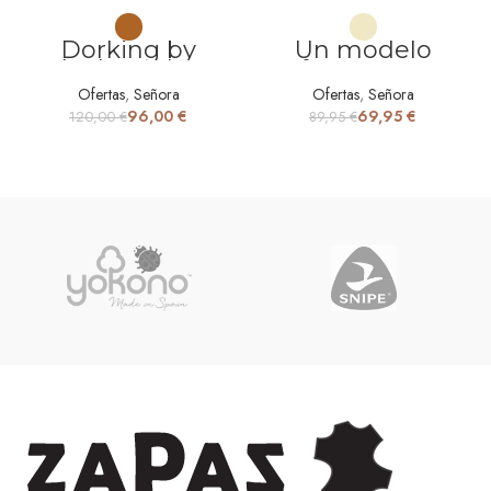
Dorking by
Un modelo
Fluchos Glass
perfecto para tus
botín marrón
looks más
Ofertas
,
Señora
Ofertas
,
Señora
casuales
96,00
€
69,95
€
120,00
€
89,95
€