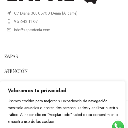
C/ Diana 30, 03700 Denia (Alicante)
96 642 11 07
info@zapasdenia.com
ZAPAS
ATENCIÓN
SÍGUENOS
Valoramos tu privacidad
Usamos cookies para mejorar su experiencia de navegación,
mostrarle anuncios o contenidos personalizados y analizar nuestro
ZAPAS DENIA
2023 Powered by
Hadbos Solutions
.
tráfico. Al hacer clic en “Aceptar todo” usted da su consentimiento
a nuestro uso de las cookies.