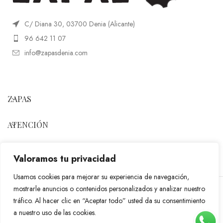
C/ Diana 30, 03700 Denia (Alicante)
96 642 11 07
info@zapasdenia.com
ZAPAS
ATENCIÓN
SÍGUENOS
Valoramos tu privacidad
Usamos cookies para mejorar su experiencia de navegación,
mostrarle anuncios o contenidos personalizados y analizar nuestro
ZAPAS DENIA
2023 Powered by
Hadbos Solutions
.
tráfico. Al hacer clic en “Aceptar todo” usted da su consentimiento
a nuestro uso de las cookies.