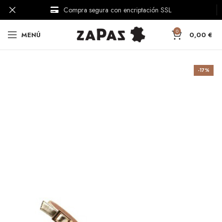
Compra segura con encriptación SSL
Comercio responsable
0
MENÚ
0,00
€
-17%