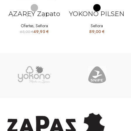
AZAREY Zapato
YOKONO PILSEN
de Salón plomo
ZAPATO TACÓN
con Pedrería
Ofertas
,
Señora
Señora
49,95
€
€
65,00
€